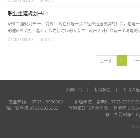
2018/03/19
4492
职业生涯规划书01
职业生涯规划书 一、前言： 现在社是一会个经济迅速发展的社会，也是
的适应社会打下基础，作为新时代的大专生，就应该对社会有一个清醒的认识
2018/03/19
5162
上一页
1
下一
|
|
新闻公告
招聘信息
招聘流程
就业热线： 0763 - 3936066 护理学院：张老师 0763-39
院：黎老师 0763-3936353 旅游家政与艺术学院 ：肖老师 0763
箱：实习邮箱：q
Copy